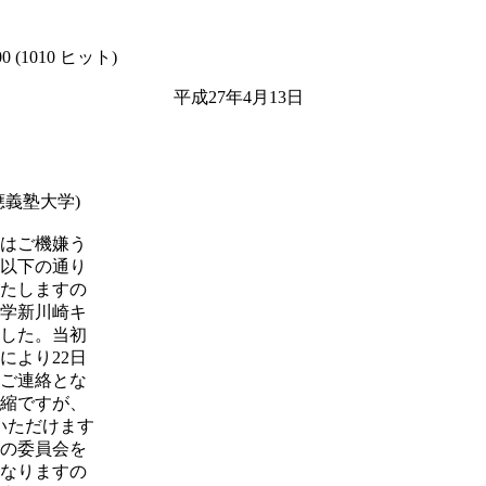
00
(
1010 ヒット
)
4月13日
塾大学)
はご機嫌う
以下の通り
いたしますの
学新川崎キ
した。当初
により22日
ご連絡とな
縮ですが、
入いただけます
の委員会を
なりますの