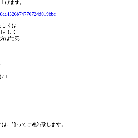
上げます。
4fe8aa4326b74770724d019bbc
もしくは
明もしく
方は辻宛
ス
-1
には、追ってご連絡致します。