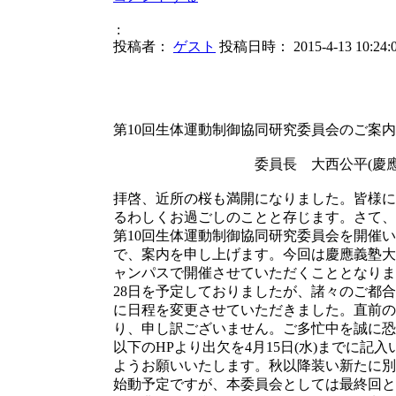
:
投稿者：
ゲスト
投稿日時： 2015-4-13 10:24:
平成27年
第10回生体運動制御協同研究委員会のご案内
委員長 大西公平(慶應義
拝啓、近所の桜も満開になりました。皆様に
るわしくお過ごしのことと存じます。さて、
第10回生体運動制御協同研究委員会を開催
で、案内を申し上げます。今回は慶應義塾大
ャンパスで開催させていただくこととなりま
28日を予定しておりましたが、諸々のご都合
に日程を変更させていただきました。直前の
り、申し訳ございません。ご多忙中を誠に恐
以下のHPより出欠を4月15日(水)までに記
ようお願いいたします。秋以降装い新たに別
始動予定ですが、本委員会としては最終回と