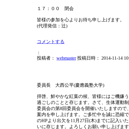
１７：００ 閉会
皆様の参加を心よりお待ち申し上げます。
(代理発信：辻)
コメントする
:
投稿者：
webmaster
投稿日時： 2014-11-14 10:
平成26年
委員長 大西公平(慶應義塾大学)
拝啓、鮮やかな紅葉の候、皆様にはご機嫌う
過ごしのことと存じます。さて、生体運動制
委員会の第8回委員会を開催いたしますので
案内を申し上げます。ご多忙中を誠に恐縮で
のHPより出欠を11月27日(木)までに記入い
いに存じます。よろしくお願い申し上げます