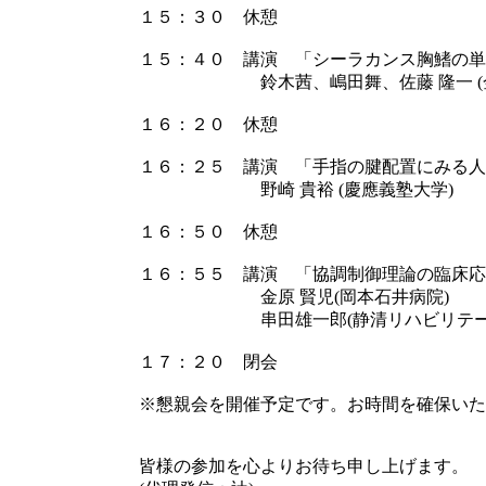
１５：３０ 休憩
１５：４０ 講演 「シーラカンス胸鰭の単
鈴木茜、嶋田舞、佐藤 隆一 (金
１６：２０ 休憩
１６：２５ 講演 「手指の腱配置にみる人
野崎 貴裕 (慶應義塾大学)
１６：５０ 休憩
１６：５５ 講演 「協調制御理論の臨床応
金原 賢児(岡本石井病院)
串田雄一郎(静清リハビリテーシ
１７：２０ 閉会
※懇親会を開催予定です。お時間を確保いた
皆様の参加を心よりお待ち申し上げます。