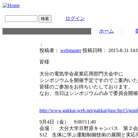
ログイン
ホーム
:
投稿者：
webmaster
投稿日時： 2015-8-31 14:0
皆様
大分の電気学会産業応用部門大会中に
シンポジウムを開催予定ですのでご案内いた
皆様のご参加をお待ちいたしております。
なお、当日はシンポジウムのみで委員会開催
http://www.gakkai-web.net/gakkai/jiasc/hp15/guid
9月4日（金） 9:00?11:40
会場： 大分大学旦野原キャンパス 第２会場
S12 生体に学ぶ運動制御技術の展開と実応