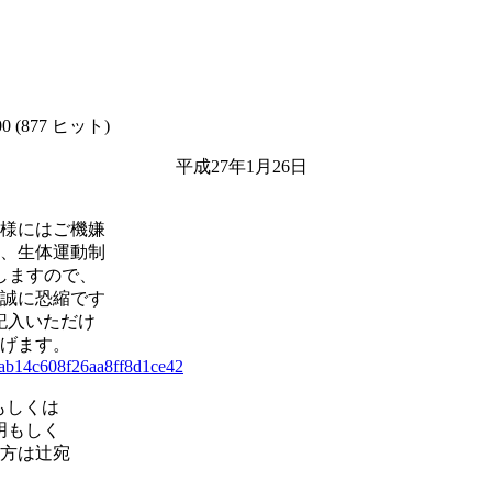
00
(
877 ヒット
)
1月26日
様にはご機嫌
、生体運動制
しますので、
誠に恐縮です
に記入いただけ
げます。
faab14c608f26aa8ff8d1ce42
もしくは
明もしく
方は辻宛