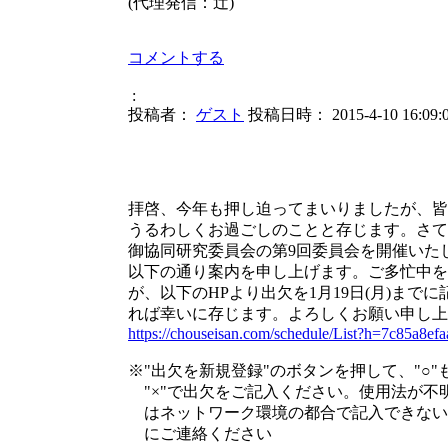
(代理発信：辻)
コメントする
:
投稿者：
ゲスト
投稿日時： 2015-4-10 16:09:
平成27年
拝啓、今年も押し迫ってまいりましたが、皆
うるわしくお過ごしのことと存じます。さて
御協同研究委員会の第9回委員会を開催いた
以下の通り案内を申し上げます。ご多忙中を
が、以下のHPより出欠を1月19日(月)まで
れば幸いに存じます。よろしくお願い申し上
https://chouseisan.com/schedule/List?h=7c85a8e
※"出欠を新規登録"のボタンを押して、"○"
"×"で出欠をご記入ください。使用法が不
はネットワーク環境の都合で記入できない
にご連絡ください