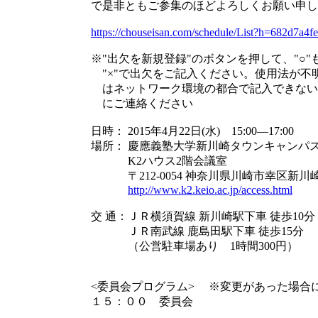
で是非ともご参集のほどよろしくお願い申し
https://chouseisan.com/schedule/List?h=682d7a
※"出欠を新規登録"のボタンを押して、"○"
"×"で出欠をご記入ください。使用法が不
はネットワーク環境の都合で記入できない
にご連絡ください
日時： 2015年4月22日(水) 15:00―17:00
場所： 慶應義塾大学新川崎タウンキャンパ
K2ハウス2階会議室
〒212-0054 神奈川県川崎市幸区新川崎7
http://www.k2.keio.ac.jp/access.html
交 通：ＪＲ横須賀線 新川崎駅下車 徒歩10分
ＪＲ南武線 鹿島田駅下車 徒歩15分
（公営駐車場あり 1時間300円）
<委員会プログラム> ※変更があった場合
１５：００ 委員会