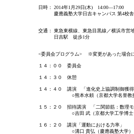
日時： 2014年1月29日(木) 14:00―17:00
慶應義塾大学日吉キャンパス 第4校舎独立
交通： 東急東横線、東急目黒線／横浜市営
日吉駅 徒歩1分
<委員会プログラム> ※変更があった場合
１４：００ 委員会
１４：３０ 休憩
１４：４０ 講演 「進化史上協調制御獲得
○熊本水頼（京都大学名誉教
１５：２０ 招待講演 「二関節筋：数理モ
○吉田 武（京都大学工学博士
１６：２０ 講演「運動における力率」
○溝口 貴弘（慶應義塾大学）